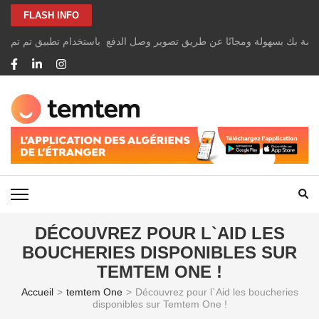
Aller
FLASH INFO
au
contenu
الخاصة بك بسهولة ومجانًا عن طريق تصوير وصل الدفع باستخدام تطبيق تم تم
(Pressez
Entrée)
TEMTEM NEWS
DÉCOUVREZ POUR L`AID LES
BOUCHERIES DISPONIBLES SUR
TEMTEM ONE !
Accueil
>
temtem One
>
Découvrez pour l`Aid les boucheries
disponibles sur Temtem One !