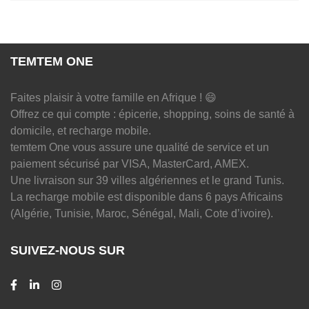
TEMTEM ONE
Faites plaisir à votre famille en Afrique ! 😄
Offrez ce qui compte : épicerie, shopping, soins de santé à
domicile, et recharge mobile.
temtem One vous assure une qualité de service et un
paiement sécurisé par VISA, MasterCard, AMEX.
Une livraison sur 39 villes algériennes et le grand Tunis.
La recharge mobile est disponible dans 6 pays Africains
(Algérie, Tunisie, Maroc, Sénégal, Mali, Cote d’ivoire).
SUIVEZ-NOUS SUR