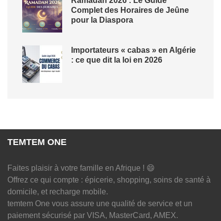
Ramadan 2026 : Le Guide
Complet des Horaires de Jeûne
pour la Diaspora
Importateurs « cabas » en Algérie
: ce que dit la loi en 2026
TEMTEM ONE
Faites plaisir à votre famille en Afrique ! 😄
Offrez ce qui compte : épicerie, shopping, soins de santé à
domicile, et recharge mobile.
temtem One vous assure une qualité de service et un
paiement sécurisé par VISA, MasterCard, AMEX.