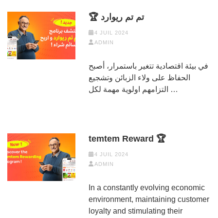
🏆 تم تم ريوارد
4 JUIL 2024
ADMIN
في بيئة اقتصادية تتغير باستمرار، أصبح
الحفاظ على ولاء الزبائن وتشجيع
التزامهم اولوية مهمة لكل …
temtem Reward 🏆
4 JUIL 2024
ADMIN
In a constantly evolving economic
environment, maintaining customer
loyalty and stimulating their