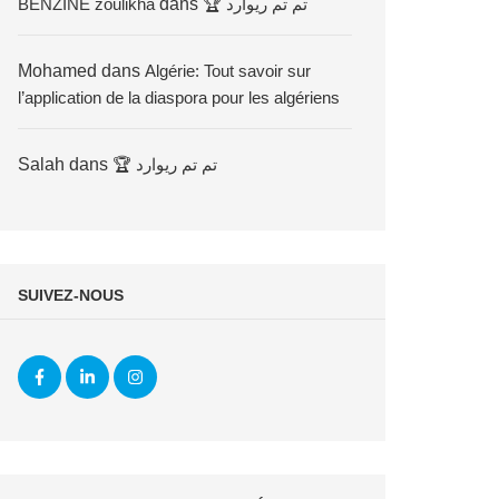
BENZINE zoulikha
dans
🏆 تم تم ريوارد
Mohamed
dans
Algérie: Tout savoir sur
l’application de la diaspora pour les algériens
Salah
dans
🏆 تم تم ريوارد
SUIVEZ-NOUS