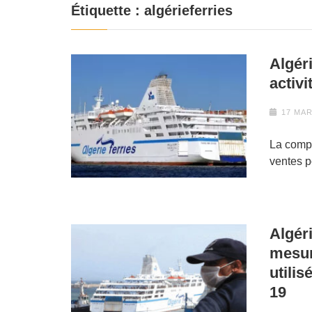
Étiquette :
algérieferries
Algér
activi
17 MAR
La compa
ventes p
Algér
mesur
utili
19