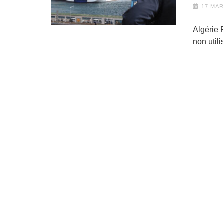
17 MAR
Algérie 
non util