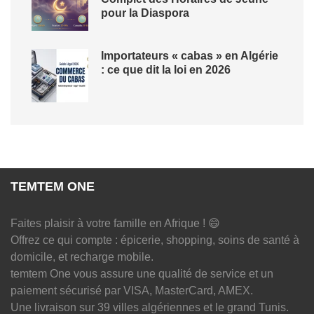
pour la Diaspora
Importateurs « cabas » en Algérie
: ce que dit la loi en 2026
TEMTEM ONE
Faites plaisir à votre famille en Afrique ! 😄
Offrez ce qui compte : épicerie, shopping, soins de santé à
domicile, et recharge mobile.
temtem One vous assure une qualité de service et un
paiement sécurisé par VISA, MasterCard, AMEX.
Une livraison sur 39 villes algériennes et le grand Tunis.