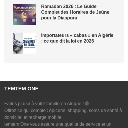
Ramadan 2026 : Le Guide
Complet des Horaires de Jeûne
pour la Diaspora
Importateurs « cabas » en Algérie
: ce que dit la loi en 2026
TEMTEM ONE
Faites plaisir à votre famille en Afrique ! 😄
Offrez ce qui compte : épicerie, shopping, soins de santé à
domicile, et recharge mobile.
temtem One vous assure une qualité de service et un