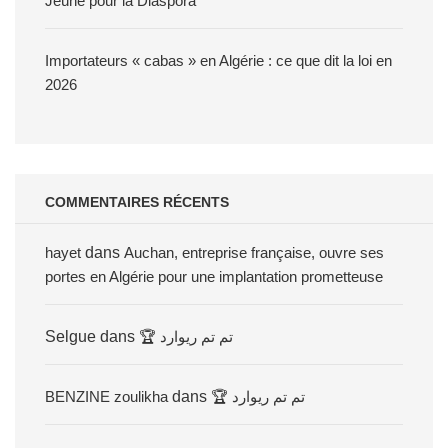
Jeûne pour la Diaspora
Importateurs « cabas » en Algérie : ce que dit la loi en
2026
COMMENTAIRES RÉCENTS
hayet
dans
Auchan, entreprise française, ouvre ses
portes en Algérie pour une implantation prometteuse
Selgue
dans
🏆 تم تم ريوارد
BENZINE zoulikha
dans
🏆 تم تم ريوارد