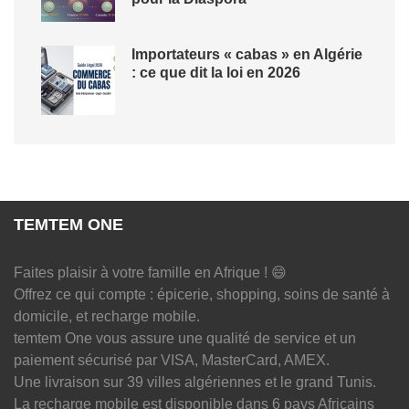
Importateurs « cabas » en Algérie
: ce que dit la loi en 2026
TEMTEM ONE
Faites plaisir à votre famille en Afrique ! 😄
Offrez ce qui compte : épicerie, shopping, soins de santé à
domicile, et recharge mobile.
temtem One vous assure une qualité de service et un
paiement sécurisé par VISA, MasterCard, AMEX.
Une livraison sur 39 villes algériennes et le grand Tunis.
La recharge mobile est disponible dans 6 pays Africains