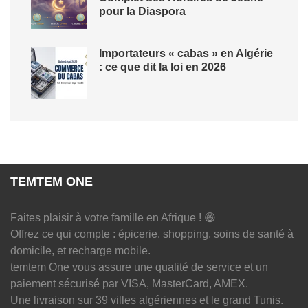
pour la Diaspora
Importateurs « cabas » en Algérie
: ce que dit la loi en 2026
TEMTEM ONE
Faites plaisir à votre famille en Afrique ! 😄
Offrez ce qui compte : épicerie, shopping, soins de santé à
domicile, et recharge mobile.
temtem One vous assure une qualité de service et un
paiement sécurisé par VISA, MasterCard, AMEX.
Une livraison sur 39 villes algériennes et le grand Tunis.