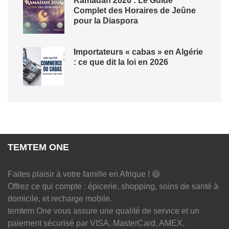
Ramadan 2026 : Le Guide
Complet des Horaires de Jeûne
pour la Diaspora
Importateurs « cabas » en Algérie
: ce que dit la loi en 2026
TEMTEM ONE
Faites plaisir à votre famille en Afrique ! 😄
Offrez ce qui compte : épicerie, shopping, soins de santé à
domicile, et recharge mobile.
temtem One vous assure une qualité de service et un
paiement sécurisé par VISA, MasterCard, AMEX.