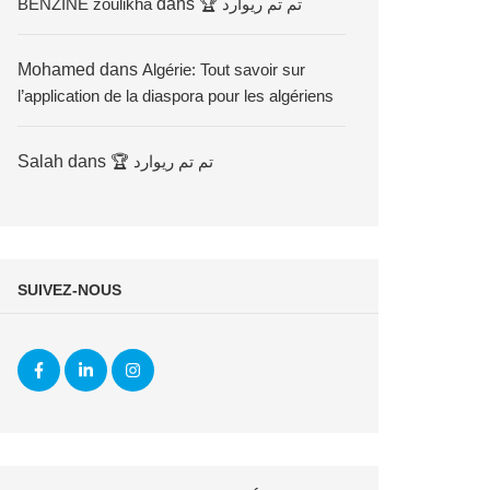
BENZINE zoulikha
dans
🏆 تم تم ريوارد
Mohamed
dans
Algérie: Tout savoir sur
l’application de la diaspora pour les algériens
Salah
dans
🏆 تم تم ريوارد
SUIVEZ-NOUS