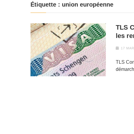
Étiquette :
union européenne
TLS C
les r
17 MAR
TLS Cont
démarch