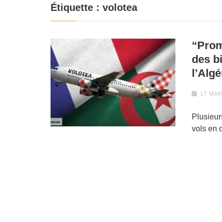
Étiquette :
volotea
“Prom
des bi
l’Algé
17 MAR
Plusieur
vols en 