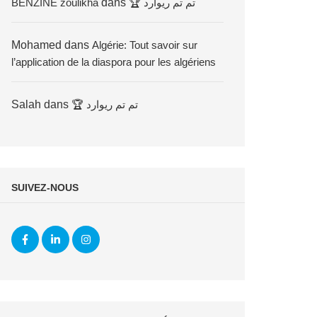
BENZINE zoulikha
dans
🏆 تم تم ريوارد
Mohamed
dans
Algérie: Tout savoir sur
l’application de la diaspora pour les algériens
Salah
dans
🏆 تم تم ريوارد
SUIVEZ-NOUS