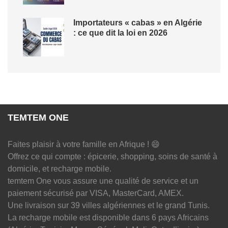
Importateurs « cabas » en Algérie
: ce que dit la loi en 2026
TEMTEM ONE
Faites plaisir à votre famille en Afrique ! 😄
Offrez ce qui compte : épicerie, shopping, soins de santé à
domicile, et recharge mobile.
temtem One vous assure une qualité de service et un
paiement sécurisé par VISA, MasterCard, AMEX.
Une livraison sur 39 villes algériennes et le grand Tunis.
La recharge mobile est disponible dans 6 pays Africains