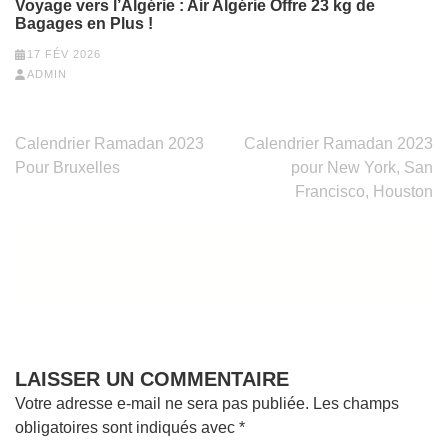
Voyage vers l’Algérie : Air Algérie Offre 23 kg de
Bagages en Plus !
17 FÉV 2026
ADMIN
Navigation
Calendrier Ramadan 2023
Calendrier Ramadan 2023
de
Pour Bruxelles
pour New York, San
l’article
Francisco, Houston
LAISSER UN COMMENTAIRE
Votre adresse e-mail ne sera pas publiée.
Les champs
obligatoires sont indiqués avec
*