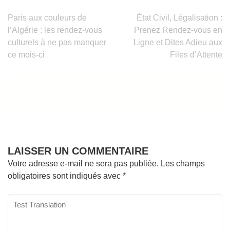
Navigation
Paris aux couleurs de
État Civil, Légalisation :
de
l’Algérie : les rendez-vous
Prenez Rendez-vous en
l’article
culturels à ne pas manquer
Ligne et Dites Adieu aux
ce mois-ci
Files d’Attente
LAISSER UN COMMENTAIRE
Votre adresse e-mail ne sera pas publiée.
Les champs
obligatoires sont indiqués avec
*
Test
Translation