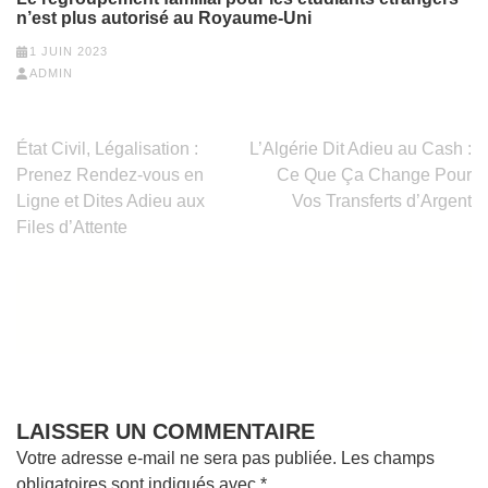
n’est plus autorisé au Royaume-Uni
1 JUIN 2023
ADMIN
Navigation
État Civil, Légalisation :
L’Algérie Dit Adieu au Cash :
de
Prenez Rendez-vous en
Ce Que Ça Change Pour
l’article
Ligne et Dites Adieu aux
Vos Transferts d’Argent
Files d’Attente
LAISSER UN COMMENTAIRE
Votre adresse e-mail ne sera pas publiée.
Les champs
obligatoires sont indiqués avec
*