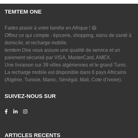
TEMTEM ONE
Faites plaisir à votre famille en Afrique ! 😄
Offrez ce qui compte : épicerie, shopping, soins de santé à
domicile, et recharge mobile.
temtem One vous assure une qualité de service et un
paiement sécurisé par VISA, MasterCard, AMEX.
Une livraison sur 39 villes algériennes et le grand Tunis.
La recharge mobile est disponible dans 6 pays Africains
(Algérie, Tunisie, Maroc, Sénégal, Mali, Cote d’ivoire).
SUIVEZ-NOUS SUR
ARTICLES RECENTS