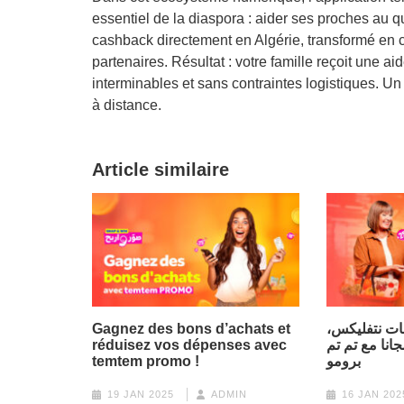
essentiel de la diaspora : aider ses proches au q
cashback directement en Algérie, transformé en 
partenaires. Résultat : votre famille reçoit une a
interminables et sans contraintes logistiques. U
à distance.
Article similaire
Gagnez des bons d’achats et
ات نتفليكس
réduisez vos dépenses avec
انا مع تم تم
temtem promo !
برومو
19 JAN 2025
ADMIN
16 JAN 202