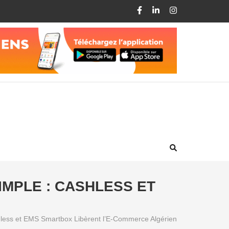
IMPLE : CASHLESS ET
ashless et EMS Smartbox Libèrent l’E-Commerce Algérien