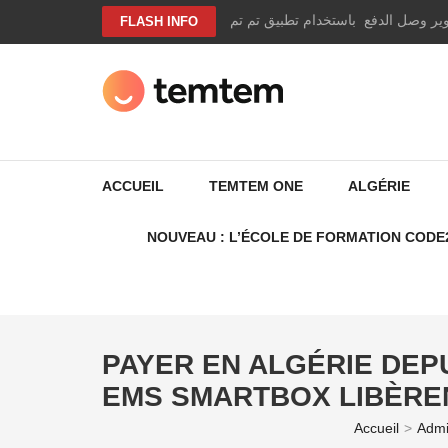
Aller
وير وصل الدفع باستخدام تطبيق تم تم
FLASH INFO
au
contenu
(Pressez
Entrée)
TEMTEM NEWS
ACCUEIL
TEMTEM ONE
ALGÉRIE
NOUVEAU : L’ÉCOLE DE FORMATION CODE
PAYER EN ALGÉRIE DEPU
EMS SMARTBOX LIBÈRE
Accueil
>
Admin