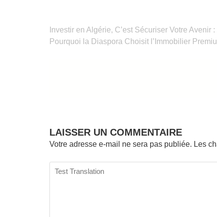
Navigation
Investir en Algérie, C’est Sécuriser Votre Avenir :
de
Pourquoi la Diaspora Choisit l’Immobilier Premi
l’article
LAISSER UN COMMENTAIRE
Votre adresse e-mail ne sera pas publiée.
Les ch
Test
Translation