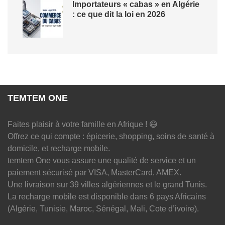
Importateurs « cabas » en Algérie
: ce que dit la loi en 2026
TEMTEM ONE
Faites plaisir à votre famille en Afrique ! 😄
Offrez ce qui compte : épicerie, shopping, soins de santé à
domicile, et recharge mobile.
temtem One vous assure une qualité de service et un
paiement sécurisé par VISA, MasterCard, AMEX.
Une livraison sur 39 villes algériennes et le grand Tunis.
La recharge mobile est disponible dans 6 pays Africains
(Algérie, Tunisie, Maroc, Sénégal, Mali, Cote d’ivoire).