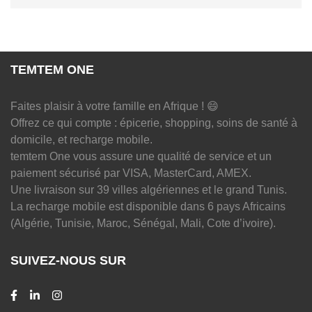
TEMTEM ONE
Faites plaisir à votre famille en Afrique ! 😄
Offrez ce qui compte : épicerie, shopping, soins de santé à
domicile, et recharge mobile.
temtem One vous assure une qualité de service et un
paiement sécurisé par VISA, MasterCard, AMEX.
Une livraison sur 39 villes algériennes et le grand Tunis.
La recharge mobile est disponible dans 6 pays Africains
(Algérie, Tunisie, Maroc, Sénégal, Mali, Cote d’ivoire).
SUIVEZ-NOUS SUR