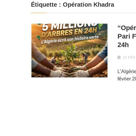
Étiquette :
Opération Khadra
“Opér
Pari 
24h
15 FÉV
L’Algéri
février 