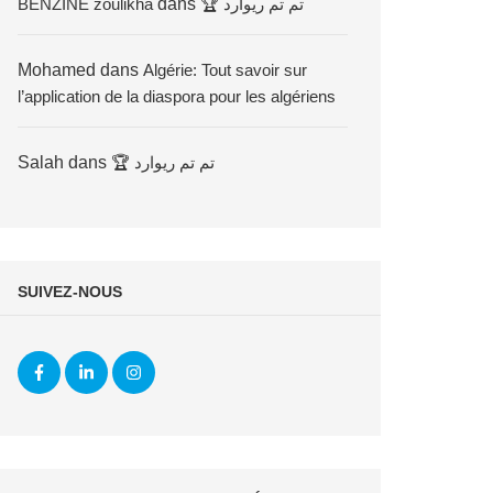
BENZINE zoulikha
dans
🏆 تم تم ريوارد
Mohamed
dans
Algérie: Tout savoir sur
l’application de la diaspora pour les algériens
Salah
dans
🏆 تم تم ريوارد
SUIVEZ-NOUS