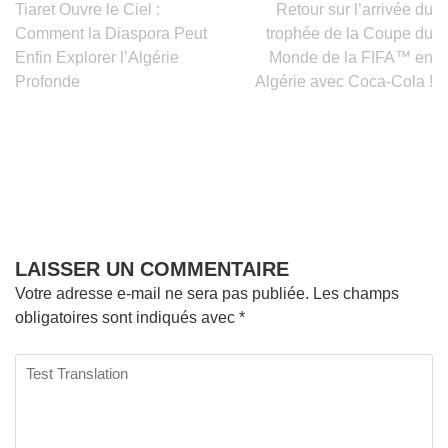
Navigation
Tiaret Ouvre le Ciel :
Retour sur l’arrivée du
de
Comment la Diaspora Peut
trophée de la Coupe du
l’article
Enfin Explorer l’Algérie
Monde de la FIFA™ en
Profonde
Algérie avec Coca-Cola !
LAISSER UN COMMENTAIRE
Votre adresse e-mail ne sera pas publiée.
Les champs
obligatoires sont indiqués avec
*
Test
Translation