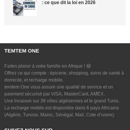
: ce que dit la loi en 2026
TEMTEM ONE
Faites plaisir à votre famille en Afrique ! 😄
Offrez ce qui compte : épicerie, shopping, soins de santé à
domicile, et recharge mobile.
temtem One vous assure une qualité de service et un
paiement sécurisé par VISA, MasterCard, AMEX.
Une livraison sur 39 villes algériennes et le grand Tunis.
La recharge mobile est disponible dans 6 pays Africains
(Algérie, Tunisie, Maroc, Sénégal, Mali, Cote d’ivoire).