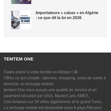
Importateurs « cabas » en Algérie
: ce que dit la loi en 2026
TEMTEM ONE
Faites plaisir à votre famille en Afrique ! 😄
Offrez ce qui compte : épicerie, shopping, soins de santé à
domicile, et recharge mobile.
temtem One vous assure une qualité de service et un
paiement sécurisé par VISA, MasterCard, AMEX.
Une livraison sur 39 villes algériennes et le grand Tunis.
La recharge mobile est disponible dans 6 pays Africains